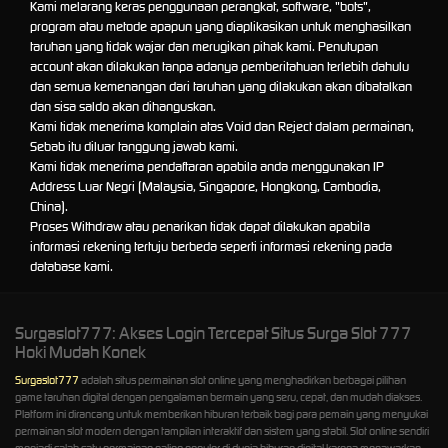
Kami melarang keras penggunaan perangkat, software, "bots",
program atau metode apapun yang diaplikasikan untuk menghasilkan
taruhan yang tidak wajar dan merugikan pihak kami. Penutupan
account akan dilakukan tanpa adanya pemberitahuan terlebih dahulu
dan semua kemenangan dari taruhan yang dilakukan akan dibatalkan
dan sisa saldo akan dihanguskan.
Kami tidak menerima komplain atas Void dan Reject dalam permainan,
Sebab itu diluar tanggung jawab kami.
Kami tidak menerima pendaftaran apabila anda menggunakan IP
Address Luar Negri (Malaysia, Singapore, Hongkong, Cambodia,
China).
Proses Withdraw atau penarikan tidak dapat dilakukan apabila
informasi rekening tertuju berbeda seperti informasi rekening pada
database kami.
Surgaslot777: Akses Login Tercepat Situs Surga Slot 777
Hoki Mudah Konek
Surgaslot777
adalah situs permainan slot online yang menghadirkan berbagai pilihan
game taruhan digital dengan pengalaman bermain yang seru, cepat, dan mudah diakses.
Platform ini dirancang untuk memberikan hiburan terbaik bagi para pemain yang menyukai
permainan slot modern dengan tampilan interaktif dan sistem yang stabil. Slot online sendiri
menjadi salah satu permainan paling populer di dunia hiburan digital karena menawarkan