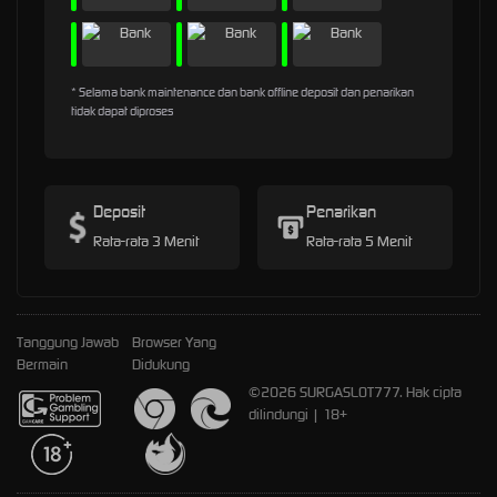
* Selama bank maintenance dan bank offline deposit dan penarikan
tidak dapat diproses
Deposit
Penarikan
Rata-rata 3 Menit
Rata-rata 5 Menit
Tanggung Jawab
Browser Yang
Bermain
Didukung
©2026 SURGASLOT777. Hak cipta
dilindungi | 18+