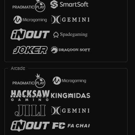
Arcade