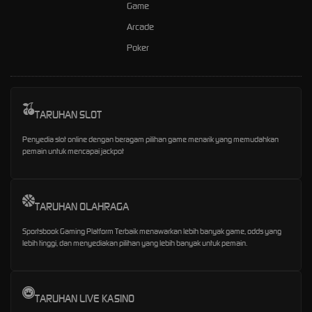
Game
Arcade
Poker
TARUHAN SLOT
Penyedia slot online dengan beragam pilihan game menarik yang memudahkan
pemain untuk mencapai jackpot
TARUHAN OLAHRAGA
Sportsbook Gaming Platform Terbaik menawarkan lebih banyak game, odds yang
lebih tinggi, dan menyediakan pilihan yang lebih banyak untuk pemain.
TARUHAN LIVE KASINO