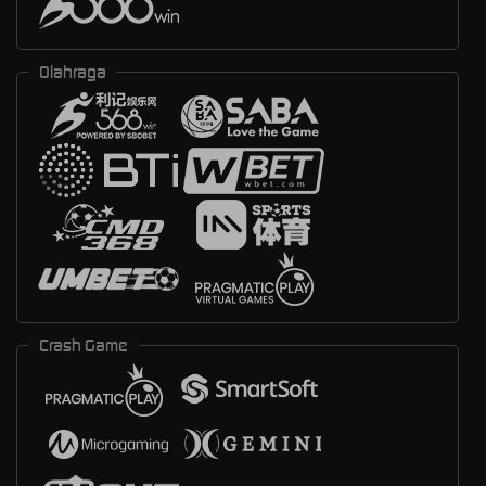
Olahraga
Crash Game