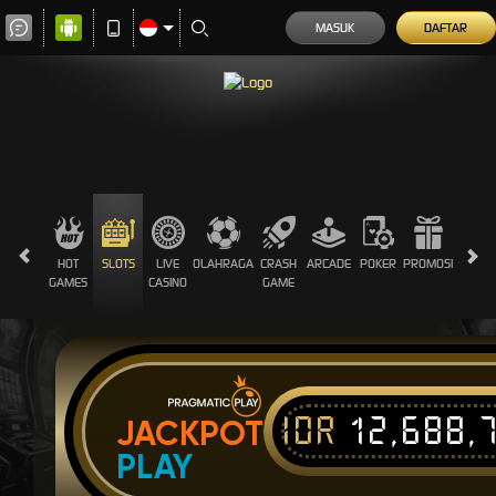
MASUK
DAFTAR
HOT
SLOTS
LIVE
OLAHRAGA
CRASH
ARCADE
POKER
PROMOSI
GAMES
CASINO
GAME
IDR
12,688,
JACKPOT
PLAY