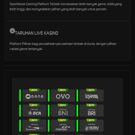
Sportsbook Gaming Platform Terbaik menawarkan lebih banyak game, odds yang
lebih tinggi, dan menyediakan pilihan yang lebih banyak untuk pemain.
TARUHAN LIVE KASINO
Platform Pilihan bagi perusahaan-perusahaan terbaik di dunia, dengan pilihan
variasi game terbanyak