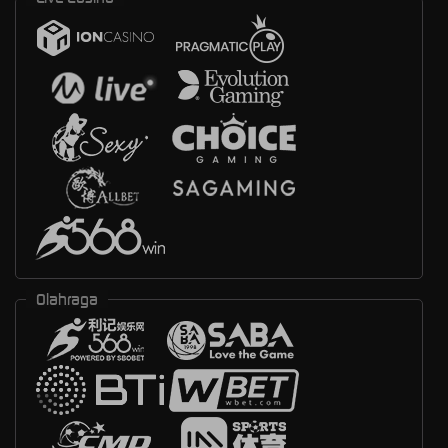
Olahraga