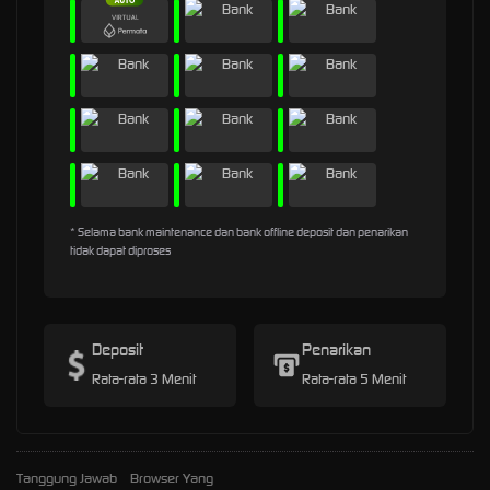
* Selama bank maintenance dan bank offline deposit dan penarikan
tidak dapat diproses
Deposit
Penarikan
Rata-rata 3 Menit
Rata-rata 5 Menit
Tanggung Jawab
Browser Yang