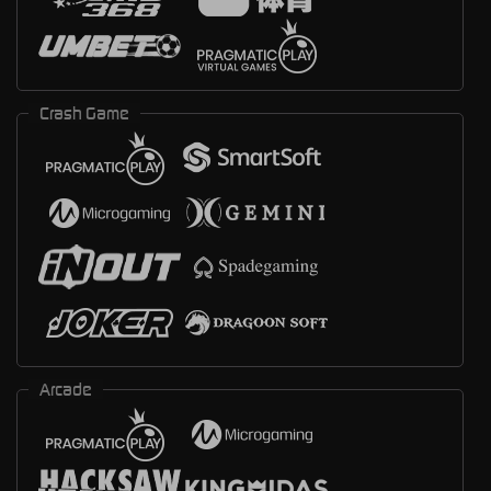
Crash Game
Arcade