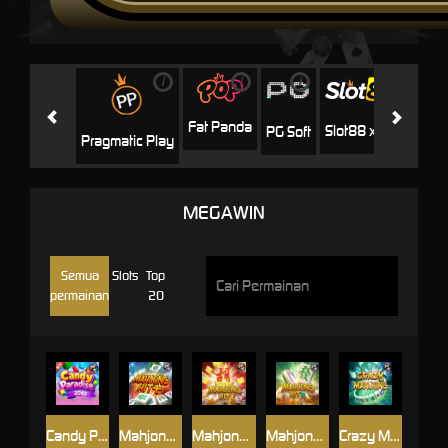
i
i
i
i
i
Facha
Fat Panda
Slot88 x PP
PG Soft
Pragmatic Play
MEGAWIN
Semua
Slots
Top
permainan
20
Candy Paradise 2048
Mahjong Hit +
Mahjong Hit
Mahjong Hit 2
Crazy Mahjong