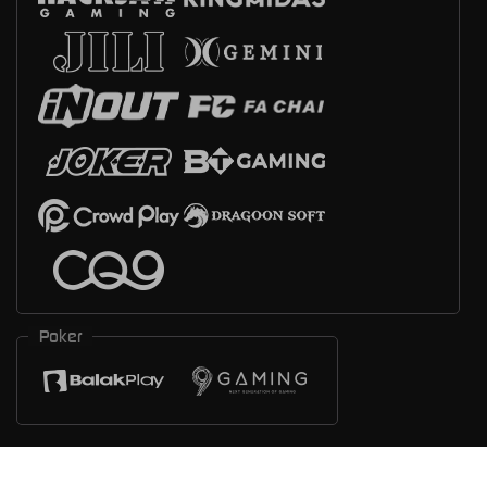
Poker