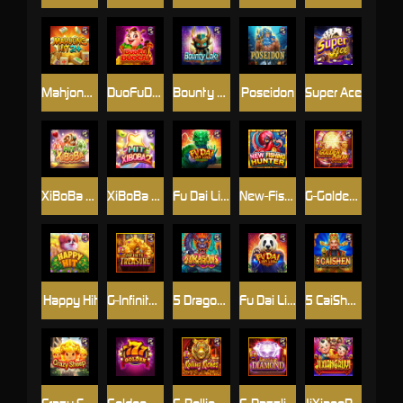
Mahjong Hit 2+
DuoFuDuoCai
Bounty Loki
Poseidon
Super Ace
XiBoBa Hit
XiBoBa Hit2
Fu Dai Lian Lian-Dragon
New-Fishing Hunter
G-GoldenDrum
Happy Hit
G-InfiniteTreasure
5 Dragons(H5)
Fu Dai Lian Lian-Panda
5 CaiShen(H5)