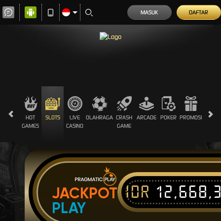
MASUK
DAFTAR
HOT
SLOTS
LIVE
OLAHRAGA
CRASH
ARCADE
POKER
PROMOSI
GAMES
CASINO
GAME
IDR
12,668,
JACKPOT
PLAY