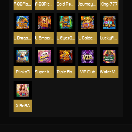
F-88Flower(H5)
F-88Riches(H5)
Gold Panda(H5)
JourneyToTheWest
King-777
L-DragonRiches
L-EmperorTreasure
L-EyesOfFortune
L-GoldenToad
LuckyFish
Plinko3
Super Ace+
Triple Fish(H5)
VIP Club
Water Margin(H5)
XiBoBA