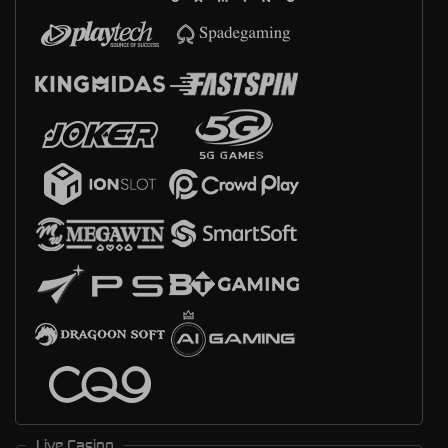
Live Casino