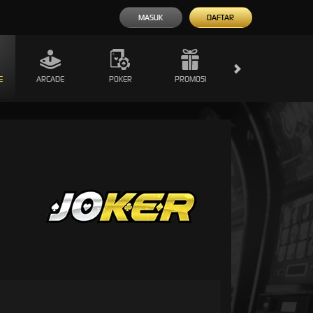
MASUK
DAFTAR
E
ARCADE
POKER
PROMOSI