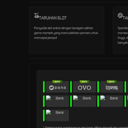
TARUHAN SLOT
TA
Penyedia slot online dengan beragam pilihan
Sportsb
game menarik yang memudahkan pemain untuk
menawar
mencapai jackpot
tinggi,
banyak 
* Selama bank maintenance dan bank offline deposit dan penarik