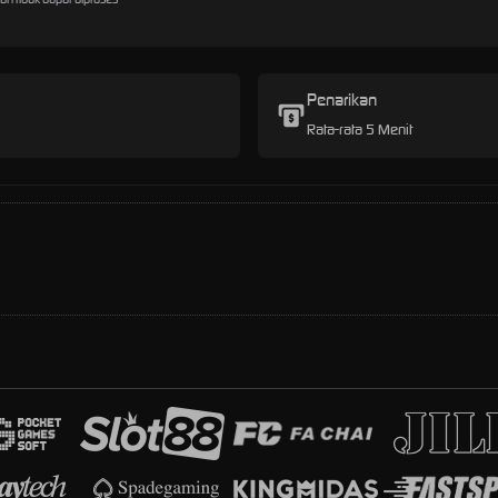
Penarikan
Rata-rata 5 Menit