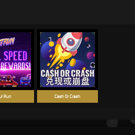
ut Run
Cash Or Crash