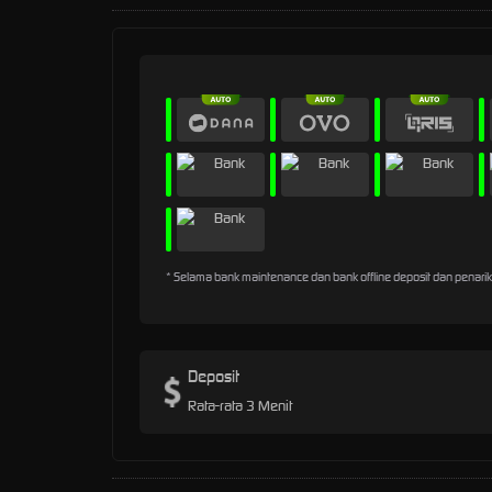
* Selama bank maintenance dan bank offline deposit dan penarik
Deposit
Rata-rata 3 Menit