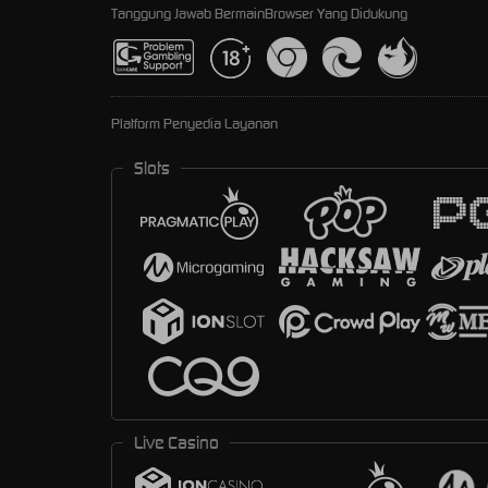
Tanggung Jawab Bermain
Browser Yang Didukung
Platform Penyedia Layanan
Slots
Live Casino