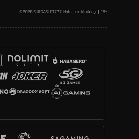
©2026 SURGASLOT777. Hak cipta dilindungi | 18+