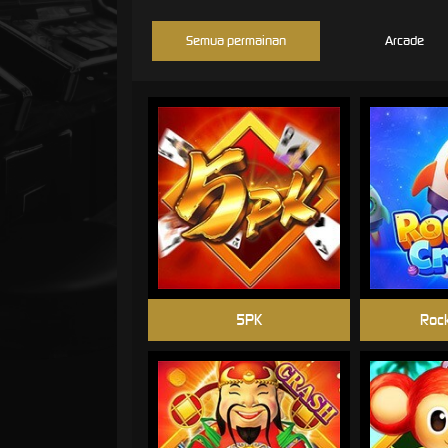
Semua permainan
Arcade
5PK
Rock