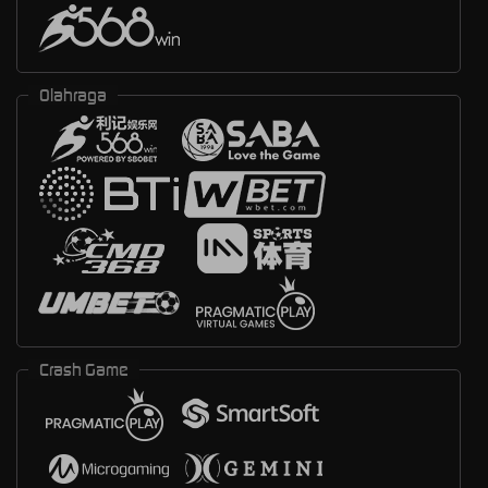
Olahraga
Crash Game