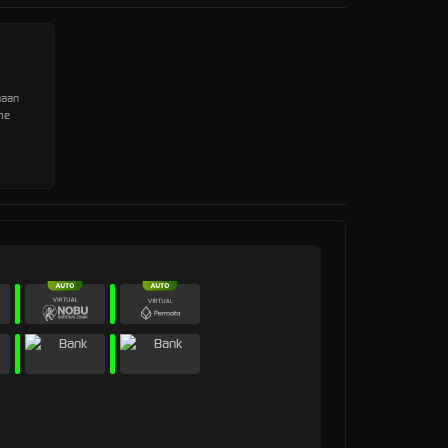
haan
ame