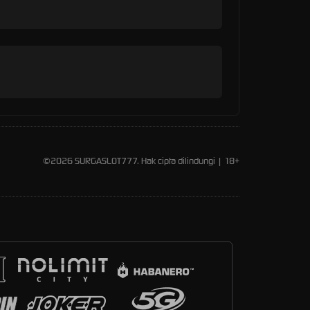
©2026 SURGASLOT777. Hak cipta dilindungi | 18+