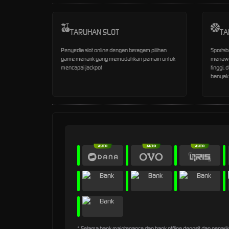
TARUHAN SLOT
TA
Penyedia slot online dengan beragam pilihan
Sportsb
game menarik yang memudahkan pemain untuk
menawar
mencapai jackpot
tinggi,
banyak 
* Selama bank maintenance dan bank offline deposit dan penarik