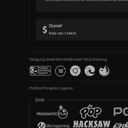
Deposit
Rata-rata 3 Menit
Tanggung Jawab Bermain
Browser Yang Didukung
Platform Penyedia Layanan
Slots