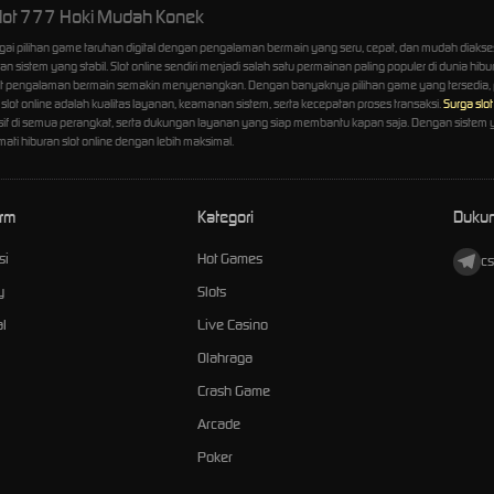
 Slot 777 Hoki Mudah Konek
ai pilihan game taruhan digital dengan pengalaman bermain yang seru, cepat, dan mudah diakses.
 sistem yang stabil. Slot online sendiri menjadi salah satu permainan paling populer di dunia h
at pengalaman bermain semakin menyenangkan. Dengan banyaknya pilihan game yang tersedia, pe
slot online adalah kualitas layanan, keamanan sistem, serta kecepatan proses transaksi.
Surga slot
di semua perangkat, serta dukungan layanan yang siap membantu kapan saja. Dengan sistem y
ti hiburan slot online dengan lebih maksimal.
orm
Kategori
Duku
si
Hot Games
c
y
Slots
al
Live Casino
Olahraga
Crash Game
Arcade
Poker