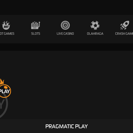
OT GAMES
SLOTS
LIVE CASINO
OLAHRAGA
CRASH GAM
PRAGMATIC PLAY