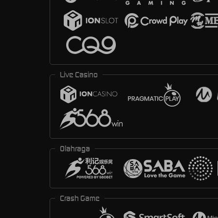
Live Casino
Olahraga
Crash Game