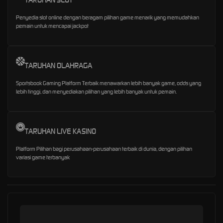
Penyedia slot online dengan beragam pilihan game menarik yang memudahkan
pemain untuk mencapai jackpot
TARUHAN OLAHRAGA
Sportsbook Gaming Platform Terbaik menawarkan lebih banyak game, odds yang
lebih tinggi, dan menyediakan pilihan yang lebih banyak untuk pemain.
TARUHAN LIVE KASINO
Platform Pilihan bagi perusahaan-perusahaan terbaik di dunia, dengan pilihan
variasi game terbanyak