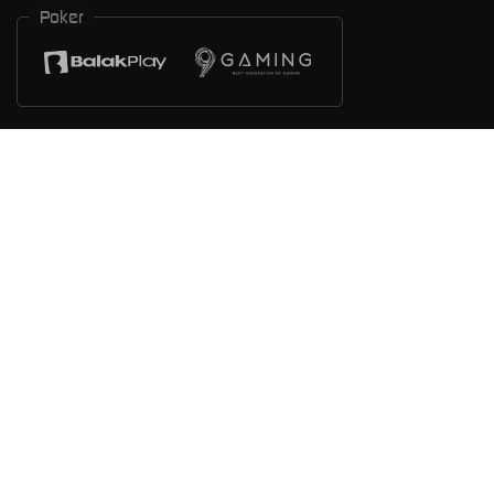
Poker