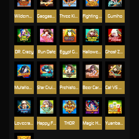
Wilderness Hunting
Gaogashou
Three Kingdoms
Fighting Academy
Gumiho
DR. Crazy
Run Date
Egypt Gods
Halloween Horror
Ghost Zombie
Mutation fish
Star Cruise
Prehistoric Park
Beer Carnival
Cat VS Mouse
Lovecraft's Legacy
Happy Fruit Stand
THOR
Magic House
Yuanbao Mahjong2