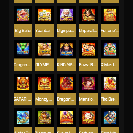
Big Eater
Yuanbao Mahjong
Olympus - Zeus
Unparalleled Phoenix Dynasty
Fortune's Treasure
Dragon777
OLYMPUS DEMETER
KING ARTHUR
Fuwa Baoxi
X'Mas LABUBU
SAFARI HEAT 2-MULTIPLY FUN
Money Rush
Dragon’s Treasures
Mansion Battle Royale
Fire Dragon