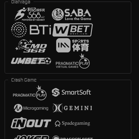
Olahraga
Crash Game