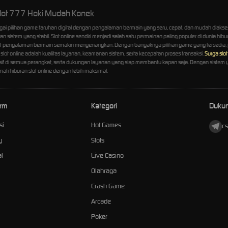
 Slot 777 Hoki Mudah Konek
ai pilihan game taruhan digital dengan pengalaman bermain yang seru, cepat, dan mudah diakses.
 sistem yang stabil. Slot online sendiri menjadi salah satu permainan paling populer di dunia h
at pengalaman bermain semakin menyenangkan. Dengan banyaknya pilihan game yang tersedia, pe
slot online adalah kualitas layanan, keamanan sistem, serta kecepatan proses transaksi.
Surga slot
di semua perangkat, serta dukungan layanan yang siap membantu kapan saja. Dengan sistem y
ti hiburan slot online dengan lebih maksimal.
orm
Kategori
Duku
si
Hot Games
c
y
Slots
al
Live Casino
Olahraga
Crash Game
Arcade
Poker