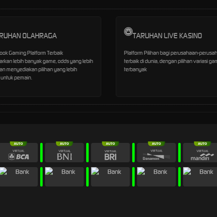
RUHAN OLAHRAGA
TARUHAN LIVE KASINO
ook Gaming Platform Terbaik
Platform Pilihan bagi perusahaan-perusa
kan lebih banyak game, odds yang lebih
terbaik di dunia, dengan pilihan variasi g
 dan menyediakan pilihan yang lebih
terbanyak
untuk pemain.