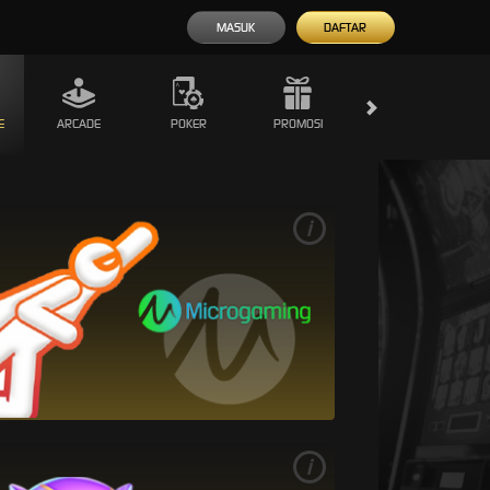
MASUK
DAFTAR
E
ARCADE
POKER
PROMOSI
i
i