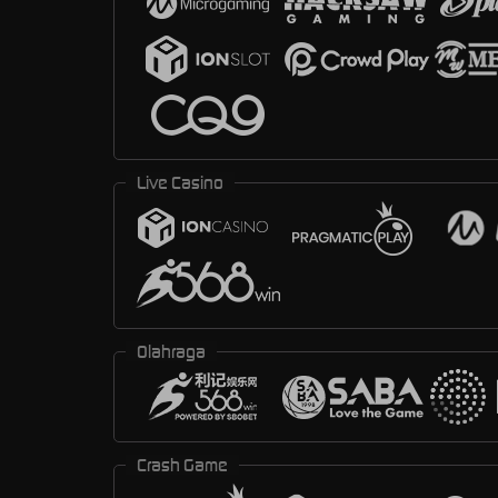
Live Casino
Olahraga
Crash Game