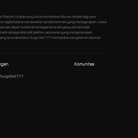
 Platform ini dirancang untuk memberikan hiburan terbaik bagi para
iburan digital karena menawarkan sensasi bermain yang menegangkan, variasi
main dapat menikmati berbagai tema slot yang unik dan tidak
hadir sebagai alternatif platform permainan yang mengutamakan
ang terus diperbarui, Surga Slot 777 memberikan pengalaman bermain
ngan
Komunitas
sSurgaSlot777