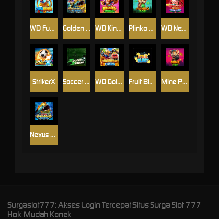
WD FuWa Fishing
Golden Tyrant Fishing
WD King Kong Fishing
Plinko Pop
WD Nezha Fishing Legend
StrikerX
Soccer Striker
WD Gold Blast Fishing
Fruit Blast
Mine Pop
Nexus Golden Tyrant
Surgaslot777: Akses Login Tercepat Situs Surga Slot 777
Hoki Mudah Konek