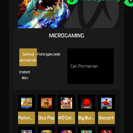
MICROGAMING
Semua
Fishing
Arcade
permainan
Instant
Win
Fortune Fishing
Dice Pop
WD Golden Fuwa Fishing
Big Button Bash
SoccerX