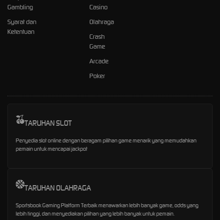
Gambling
Casino
Syarat dan
Olahraga
Ketentuan
Crash
Game
Arcade
Poker
TARUHAN SLOT
Penyedia slot online dengan beragam pilihan game menarik yang memudahkan
pemain untuk mencapai jackpot
TARUHAN OLAHRAGA
Sportsbook Gaming Platform Terbaik menawarkan lebih banyak game, odds yang
lebih tinggi, dan menyediakan pilihan yang lebih banyak untuk pemain.