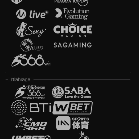
Olahraga