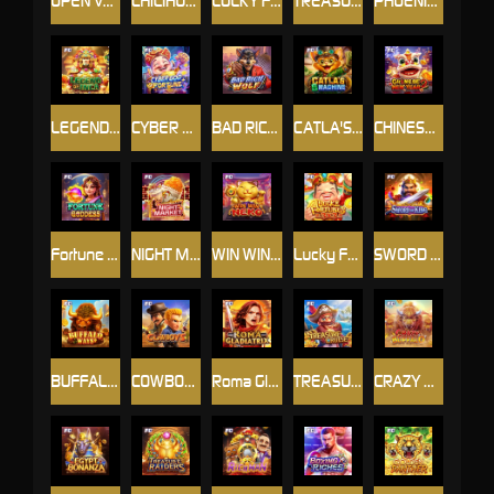
OPEN VAULT
CHILIHUAHUA
LUCKY FORTUNES
TREASURES OF ODIN
PHOENIX FEVER
LEGEND OF INCA
CYBER GOD OF FORTUNE⁺
BAD RICH WOLF
CATLA'S MONEY MACHINE
CHINESE NEW YEAR 2
Fortune Goddess
NIGHT MARKET
WIN WIN NEKO
Lucky Fortune 3x3
SWORD OF KING
BUFFALO WAYS
COWBOYS
Roma Gladiatrix
TREASURE CRUISE
CRAZY BUFFALO