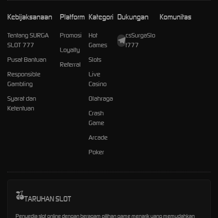
Kebijaksanaan
Platform
Kategori
Dukungan
Komunitas
Tentang SURGA
Promosi
Hot
csSurgaSlo
SLOT 777
Games
t777
Loyalty
Pusat Bantuan
Slots
Referral
Responsible
Live
Gambling
Casino
Syarat dan
Olahraga
Ketentuan
Crash
Game
Arcade
Poker
TARUHAN SLOT
Penyedia slot online dengan beragam pilihan game menarik yang memudahkan