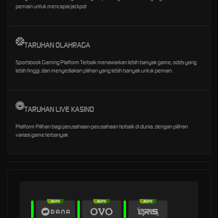
pemain untuk mencapai jackpot
TARUHAN OLAHRAGA
Sportsbook Gaming Platform Terbaik menawarkan lebih banyak game, odds yang
lebih tinggi, dan menyediakan pilihan yang lebih banyak untuk pemain.
TARUHAN LIVE KASINO
Platform Pilihan bagi perusahaan-perusahaan terbaik di dunia, dengan pilihan
variasi game terbanyak