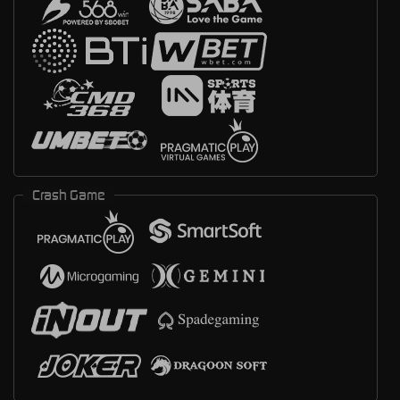
Crash Game