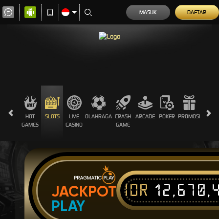
MASUK
DAFTAR
HOT
SLOTS
LIVE
OLAHRAGA
CRASH
ARCADE
POKER
PROMOSI
GAMES
CASINO
GAME
IDR
12,670,
JACKPOT
PLAY