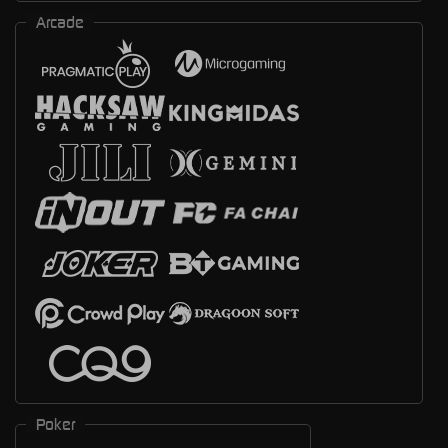
Arcade
Poker